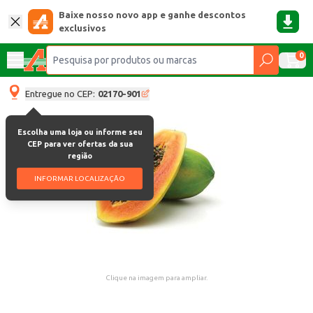
Baixe nosso novo app e ganhe descontos
exclusivos
0
Entregue no CEP:
02170-901
Escolha uma loja ou informe seu
CEP para ver ofertas da sua
região
INFORMAR LOCALIZAÇÃO
Clique na imagem para ampliar.