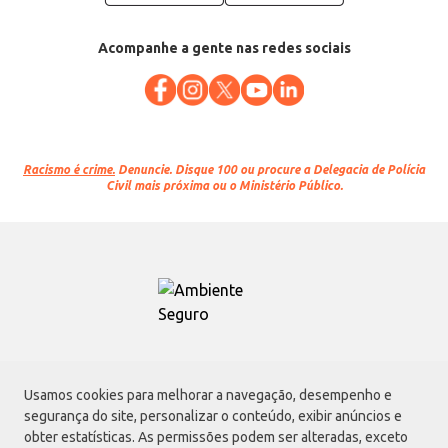
Acompanhe a gente nas redes sociais
Racismo é crime.
Denuncie. Disque 100 ou procure a Delegacia de Polícia
Civil mais próxima ou o Ministério Público.
Atacadão S.A.
Usamos cookies para melhorar a navegação, desempenho e
Avenida Morvan Dias de Figueiredo, 6169, Vila Maria, São Paulo - SP | CEP
segurança do site, personalizar o conteúdo, exibir anúncios e
02170-901 | CNPJ: 75.315.333/0001-09
obter estatísticas. As permissões podem ser alteradas, exceto