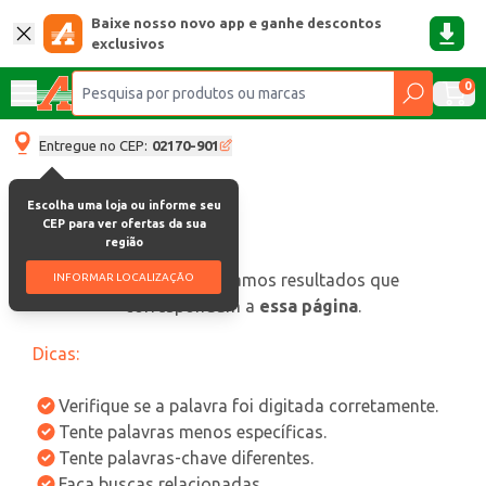
Baixe nosso novo app e ganhe descontos
exclusivos
0
Entregue no CEP:
02170-901
Escolha uma loja ou informe seu
CEP para ver ofertas da sua
região
oops, não encontramos resultados que
INFORMAR LOCALIZAÇÃO
correspondam a
essa página
.
Dicas:
Verifique se a palavra foi digitada corretamente.
Tente palavras menos específicas.
Tente palavras-chave diferentes.
Faça buscas relacionadas.