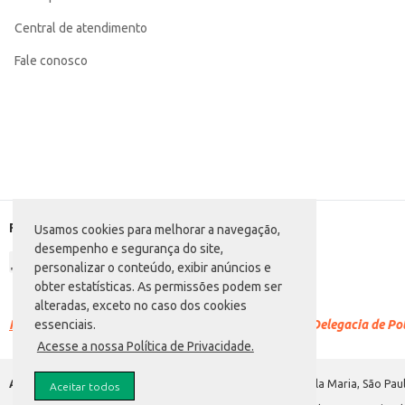
Central de atendimento
Fale conosco
Formas de pagamento
Usamos cookies para melhorar a navegação,
desempenho e segurança do site,
personalizar o conteúdo, exibir anúncios e
obter estatísticas. As permissões podem ser
alteradas, exceto no caso dos cookies
Racismo é crime.
Denuncie. Disque 100 ou procure a Delegacia de Polí
essenciais.
Acesse a nossa Política de Privacidade.
Atacadão S.A.
Avenida Morvan Dias de Figueiredo, 6169, Vila Maria, São Paul
Aceitar todos