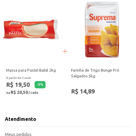
Massa para Pastel Batiê 2kg
Farinha de Trigo Bunge Pró
Salgados 5kg
A partir de 5 unid.
R$ 19,50
-
5
%
R$ 14,89
R$ 20,50
ou
/ cada
Atendimento
Meus pedidos