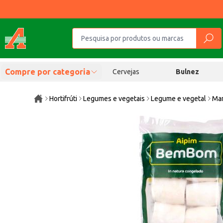
Compre por categoria
Cervejas
Bulnez
Hortifrúti
Legumes e vegetais
Legume e vegetal
Man