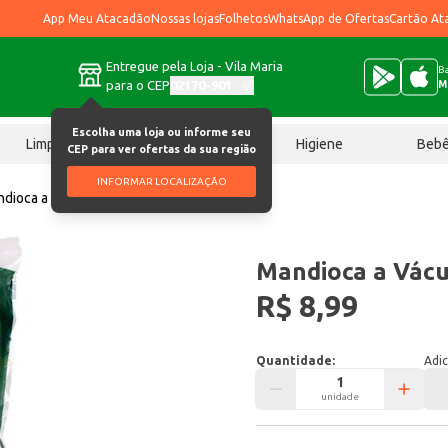
App Meu Atacadão
Nossas lojas
Folhetos
WhatsApp de Ofertas
Cartão At
Entregue pela Loja - Vila Maria
Ba
para o CEP
02170-901
M
Escolha uma loja ou informe seu
Limpeza
Chocolates
Higiene
Beb
CEP para ver ofertas da sua região
INFORMAR LOCALIZAÇÃO
dioca a Vácuo 1kg
Mandioca a Vácu
R$ 8,99
Quantidade:
Adic
unidade