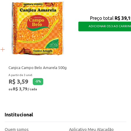
Preço total
R$ 39,1
ADICIONAR OS 3 AO CARRI
Canjica Campo Belo Amarela 500g
A partir de 3 unid.
R$ 3,59
-
5
%
R$ 3,79
ou
/ cada
Institucional
Quem somos
Aplicativo Meu Atacadão