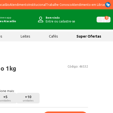
acadão
Atendimento
Institucional
Trabalhe Conosco
Atendimento em Libras
ixe o app
0
Bem-vindo
Entre ou cadastre-se
eu Atacadão
ês
Leites
Cafés
Super Ofertas
Código:
46532
o 1kg
ione mais:
+
5
+
10
unidades
unidades