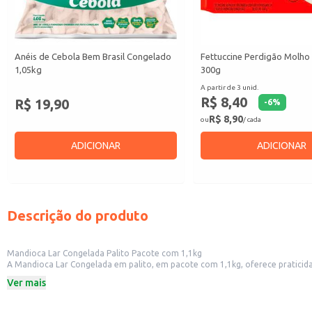
Anéis de Cebola Bem Brasil Congelado
Fettuccine Perdigão Molho
1,05kg
300g
A partir de 3 unid.
R$ 8,40
R$ 19,90
-
6
%
R$ 8,90
ou
/ cada
ADICIONAR
ADICIONAR
Descrição do produto
Mandioca Lar Congelada Palito Pacote com 1,1kg
A Mandioca Lar Congelada em palito, em pacote com 1,1kg, oferece praticidade e conveniência para diversos usos. Sua apresentação em palitos facili
Ver mais
Dicas de uso:
Ideal como acompanhamento em restaurantes e lanchonetes, oferecendo um
Perfeita para uso doméstico, facilitando o preparo de refeições rápidas e sa