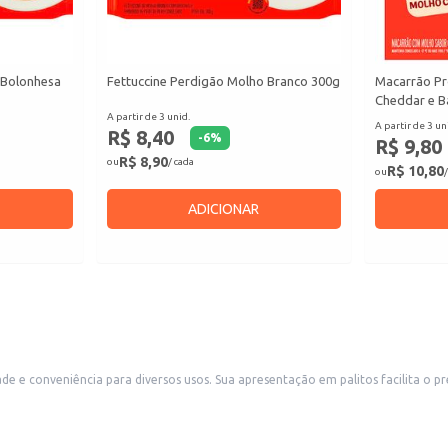
 Bolonhesa
Fettuccine Perdigão Molho Branco 300g
Macarrão Pr
Cheddar e B
A partir de 3 unid.
A partir de 3 un
R$ 8,40
-
6
%
R$ 9,80
R$ 8,90
ou
/ cada
R$ 10,80
ou
/
ADICIONAR
ta o preparo e o consumo, sendo uma opção versátil para estabelecimentos
comerciais como restaurantes, lanchonetes e bares, além de ser adequada para uso doméstico. A praticidade do co
a opção saborosa e rápida de preparo.
borosas.