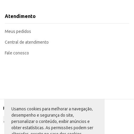
Pode ser utilizada como ingrediente em diversas receitas, adicionando um toq
A praticidade do congelamento garante a conservação do produto e a conve
A Mandioca Lar Congelada em palito proporciona economia de tempo e recursos, mantendo a qualidade e o sabor característic
Atendimento
seja para revenda ou consumo próprio, oferecendo um produto eficiente e de 
Marca: Lar
Departamento: Frios e congelados
Meus pedidos
Categoria: Prato pronto
Conteúdo: 1,1kg
EAN: 7896419724766
Central de atendimento
Fale conosco
Formas de pagamento
Usamos cookies para melhorar a navegação,
desempenho e segurança do site,
personalizar o conteúdo, exibir anúncios e
obter estatísticas. As permissões podem ser