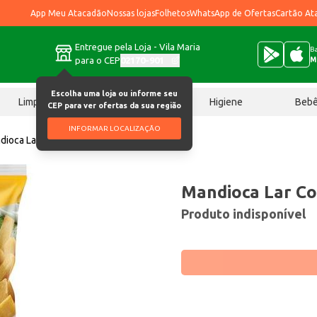
App Meu Atacadão
Nossas lojas
Folhetos
WhatsApp de Ofertas
Cartão At
Entregue pela Loja - Vila Maria
Ba
para o CEP
02170-901
M
Escolha uma loja ou informe seu
Limpeza
Chocolates
Higiene
Beb
CEP para ver ofertas da sua região
INFORMAR LOCALIZAÇÃO
dioca Lar Congelada Palito 1,1kg
Mandioca Lar Co
Produto indisponível