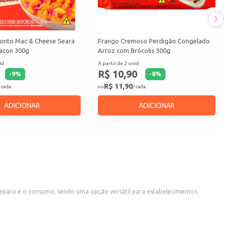
onto Mac & Cheese Seara
Frango Cremoso Perdigão Congelado
acon 300g
Arroz com Brócolis 300g
id.
A partir de 2 unid.
R$ 10,90
-
9
%
-
8
%
R$ 11,90
 cada
ou
/ cada
ADICIONAR
ADICIONAR
ngelamento permite o armazenamento eficiente e o uso conforme a necessidade.