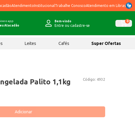
acadão
Atendimento
Institucional
Trabalhe Conosco
Atendimento em Libras
ixe o app
0
Bem-vindo
Entre ou cadastre-se
eu Atacadão
ês
Leites
Cafés
Super Ofertas
Código:
4932
ngelada Palito 1,1kg
Adicionar