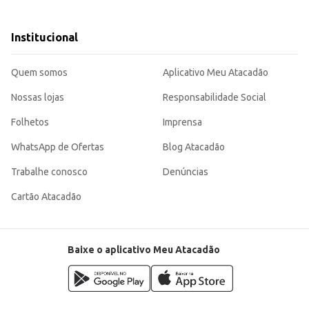
ue especial aos pratos.
niência de uso a qualquer momento.
o da mandioca. Sua embalagem de 1,1kg é ideal para atender às necessidades de diversos tipos de clientes,
Institucional
fácil utilização.
Quem somos
Aplicativo Meu Atacadão
Nossas lojas
Responsabilidade Social
Folhetos
Imprensa
WhatsApp de Ofertas
Blog Atacadão
Trabalhe conosco
Denúncias
Cartão Atacadão
Baixe o aplicativo Meu Atacadão