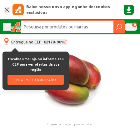
Baixe nosso novo app e ganhe descontos
exclusivos
0
Entregue no CEP:
02170-901
Escolha uma loja ou informe seu
CEP para ver ofertas da sua
região
INFORMAR LOCALIZAÇÃO
Clique na imagem para ampliar.