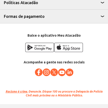
seja para uso profissional ou doméstico. Sua apresentação em embalagem
Políticas Atacadão
de 1kg facilita o armazenamento e o controle de estoque, contribuindo
para a eficiência em diferentes contextos de utilização.
Marca: Tropical
Departamento: Mercearia
Formas de pagamento
Categoria: Ervas e especiarias
Conteúdo: 1kg
EAN: 46275
Baixe o aplicativo Meu Atacadão
Acompanhe a gente nas redes sociais
Racismo é crime.
Denuncie. Disque 100 ou procure a Delegacia de Polícia
Civil mais próxima ou o Ministério Público.