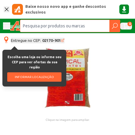
Baixe nosso novo app e ganhe descontos
exclusivos
0
Entregue no CEP:
02170-901
Escolha uma loja ou informe seu
CEP para ver ofertas da sua
região
INFORMAR LOCALIZAÇÃO
Clique na imagem para ampliar.