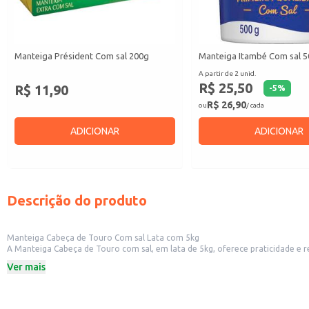
Manteiga Président Com sal 200g
Manteiga Itambé Com sal 
A partir de 2 unid.
R$ 25,50
R$ 11,90
-
5
%
R$ 26,90
ou
/ cada
ADICIONAR
ADICIONAR
Descrição do produto
Manteiga Cabeça de Touro Com sal Lata com 5kg
A Manteiga Cabeça de Touro com sal, em lata de 5kg, oferece praticidade e rendimento para diversos usos. Sua embalagem em lata garante a conservação adeq
Ver mais
Dicas de uso:
Ideal para uso em preparações culinárias que requerem grandes quantidades d
Recomendada para restaurantes, padarias, hotéis e outros estabelecimentos
Adequada para uso em cozinhas industriais e serviços de alimentação em larg