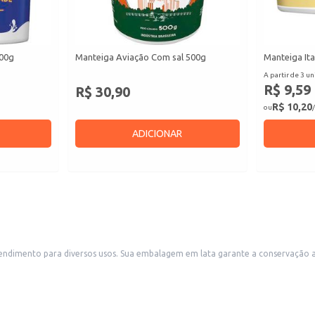
500g
Manteiga Aviação Com sal 500g
Manteiga It
A partir de 3 un
R$ 9,59
R$ 30,90
R$ 10,20
ou
/
ADICIONAR
uada do produto, ideal para estabelecimentos comerciais como
restaurantes, padarias e hotéis, além de ser uma opção conveniente para grandes cozinhas e
e manteiga, como massas, confeitaria e frituras.
 comerciais que necessitam de um fornecimento constante de manteiga de qual
a escala.