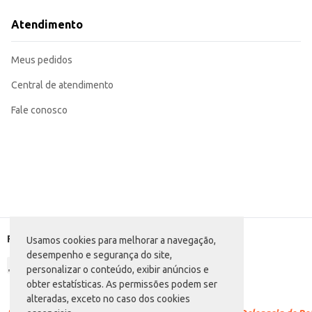
Uma opção prática e econômica para quem busca um produto de qualidade 
A Manteiga Cabeça de Touro com sal em lata de 5kg proporciona um bom custo
Atendimento
embalagem facilita o armazenamento e o manuseio, tornando-a uma escolha e
Marca: Cabeça de Touro
Departamento: Frios e congelados
Meus pedidos
Categoria: Manteiga com sal
Conteúdo: 5kg
EAN: 7898927809034
Central de atendimento
Fale conosco
Formas de pagamento
Usamos cookies para melhorar a navegação,
desempenho e segurança do site,
personalizar o conteúdo, exibir anúncios e
obter estatísticas. As permissões podem ser
alteradas, exceto no caso dos cookies