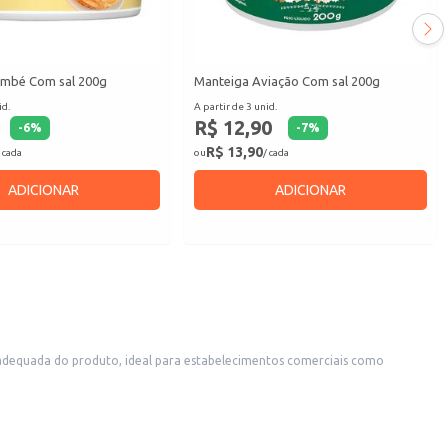
ambé Com sal 200g
Manteiga Aviação Com sal 200g
id.
A partir de 3 unid.
R$ 12,90
-
6
%
-
7
%
R$ 13,90
 cada
ou
/ cada
ADICIONAR
ADICIONAR
 serviços de alimentação. A compra em atacado representa economia e praticidade na gestão de estoque.
idade.