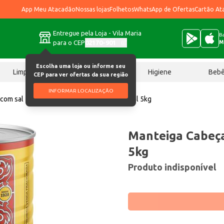
App Meu Atacadão
Nossas lojas
Folhetos
WhatsApp de Ofertas
Cartão At
Entregue pela Loja - Vila Maria
Ba
para o CEP
02170-901
M
Escolha uma loja ou informe seu
Limpeza
Chocolates
Higiene
Beb
CEP para ver ofertas da sua região
INFORMAR LOCALIZAÇÃO
com sal
Manteiga Cabeça de Touro Com sal 5kg
Manteiga Cabeça
5kg
Produto indisponível