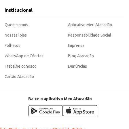
em grande quantidade.
-benefício para quem busca praticidade e rendimento em larga escala, sem abr
Institucional
ficiente para diversos tipos de negócio.
Quem somos
Aplicativo Meu Atacadão
Nossas lojas
Responsabilidade Social
Folhetos
Imprensa
WhatsApp de Ofertas
Blog Atacadão
Trabalhe conosco
Denúncias
Cartão Atacadão
Baixe o aplicativo Meu Atacadão