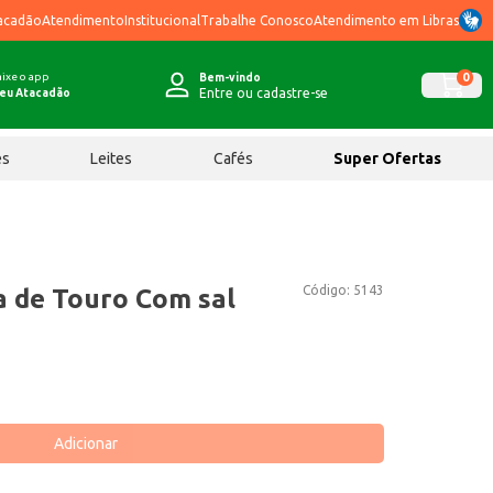
acadão
Atendimento
Institucional
Trabalhe Conosco
Atendimento em Libras
ixe o app
0
Bem-vindo
Entre ou cadastre-se
eu Atacadão
ês
Leites
Cafés
Super Ofertas
Código:
5143
 de Touro Com sal
Adicionar