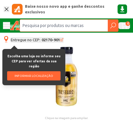
Baixe nosso novo app e ganhe descontos
exclusivos
0
Entregue no CEP:
02170-901
Escolha uma loja ou informe seu
CEP para ver ofertas da sua
região
INFORMAR LOCALIZAÇÃO
Clique na imagem para ampliar.