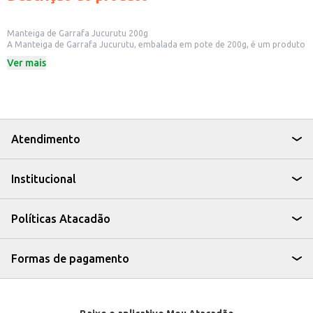
Manteiga de Garrafa Jucurutu 200g
A Manteiga de Garrafa Jucurutu, embalada em pote de 200g, é um produto
tradicionalmente apreciado na culinária brasileira. Ideal para quem busca
Ver mais
um toque especial em suas receitas, ela é perfeita para uso doméstico, em
restaurantes e em pequenos comércios que desejam oferecer um produto
diferenciado aos seus clientes.
Dicas de Uso:
Utilize para dar um sabor especial ao preparo de carnes e peixes.
Adicione em pratos como cuscuz e tapioca para realçar o sabor.
Perfeita para temperar e finalizar diversos pratos.
Atendimento
A Manteiga de Garrafa Jucurutu é uma opção saborosa e versátil, que
agrega valor aos seus pratos e oferece um toque de tradição à sua cozinha
ou estabelecimento.
Institucional
Políticas Atacadão
Formas de pagamento