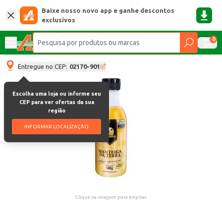
Baixe nosso novo app e ganhe descontos
exclusivos
0
Entregue no CEP:
02170-901
Escolha uma loja ou informe seu
CEP para ver ofertas da sua
região
INFORMAR LOCALIZAÇÃO
Clique na imagem para ampliar.