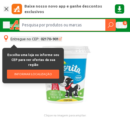
Baixe nosso novo app e ganhe descontos
exclusivos
0
Entregue no CEP:
02170-901
Escolha uma loja ou informe seu
CEP para ver ofertas da sua
região
INFORMAR LOCALIZAÇÃO
Clique na imagem para ampliar.