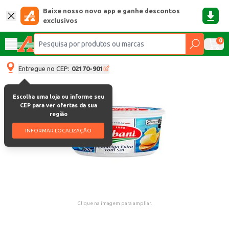
Baixe nosso novo app e ganhe descontos
exclusivos
0
Entregue no CEP:
02170-901
Escolha uma loja ou informe seu
CEP para ver ofertas da sua
região
INFORMAR LOCALIZAÇÃO
Clique na imagem para ampliar.