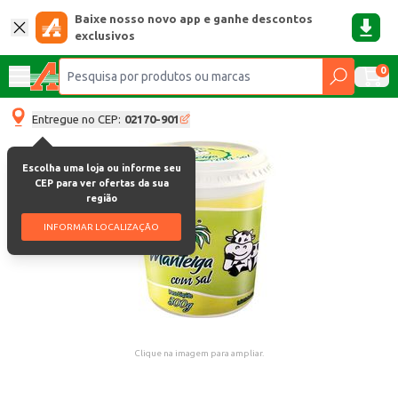
Baixe nosso novo app e ganhe descontos
exclusivos
0
Entregue no CEP:
02170-901
Escolha uma loja ou informe seu
CEP para ver ofertas da sua
região
INFORMAR LOCALIZAÇÃO
Clique na imagem para ampliar.