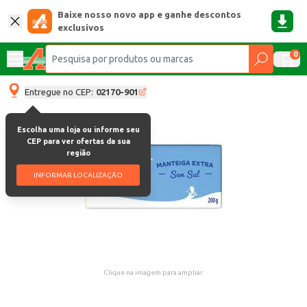
Baixe nosso novo app e ganhe descontos
exclusivos
0
Entregue no CEP:
02170-901
Escolha uma loja ou informe seu
CEP para ver ofertas da sua
região
INFORMAR LOCALIZAÇÃO
Clique na imagem para ampliar.