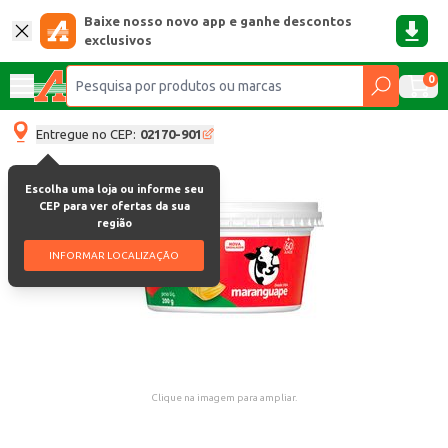
Baixe nosso novo app e ganhe descontos
exclusivos
0
Entregue no CEP:
02170-901
Escolha uma loja ou informe seu
CEP para ver ofertas da sua
região
INFORMAR LOCALIZAÇÃO
Clique na imagem para ampliar.