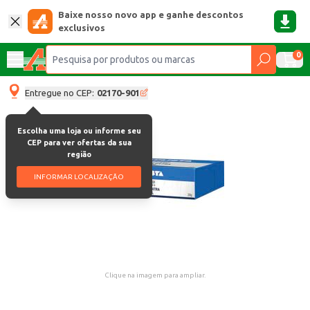
Baixe nosso novo app e ganhe descontos
exclusivos
0
Entregue no CEP:
02170-901
Escolha uma loja ou informe seu
CEP para ver ofertas da sua
região
INFORMAR LOCALIZAÇÃO
Clique na imagem para ampliar.