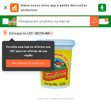
Baixe nosso novo app e ganhe descontos
exclusivos
0
Entregue no CEP:
02170-901
Escolha uma loja ou informe seu
CEP para ver ofertas da sua
região
INFORMAR LOCALIZAÇÃO
Clique na imagem para ampliar.