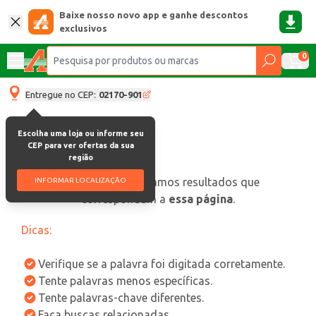
Baixe nosso novo app e ganhe descontos
exclusivos
0
Entregue no CEP:
02170-901
Escolha uma loja ou informe seu
CEP para ver ofertas da sua
região
oops, não encontramos resultados que
INFORMAR LOCALIZAÇÃO
correspondam a
essa página
.
Dicas:
Verifique se a palavra foi digitada corretamente.
Tente palavras menos específicas.
Tente palavras-chave diferentes.
Faça buscas relacionadas.