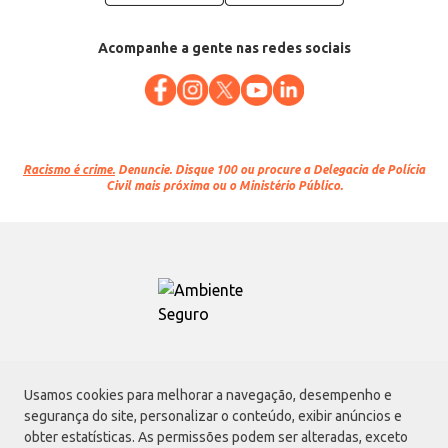
Acompanhe a gente nas redes sociais
Racismo é crime.
Denuncie. Disque 100 ou procure a Delegacia de Polícia
Civil mais próxima ou o Ministério Público.
Atacadão S.A.
Usamos cookies para melhorar a navegação, desempenho e
Avenida Morvan Dias de Figueiredo, 6169, Vila Maria, São Paulo - SP | CEP
segurança do site, personalizar o conteúdo, exibir anúncios e
02170-901 | CNPJ: 75.315.333/0001-09
obter estatísticas. As permissões podem ser alteradas, exceto