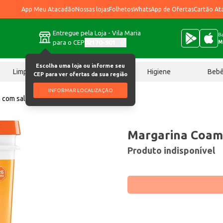
App Meu Atacadão
Nossas lojas
Folhetos
WhatsApp de Ofertas
Cartão At
Entregue pela Loja - Vila Maria
Ba
para o CEP
02170-901
M
Escolha uma loja ou informe seu
Limpeza
Chocolates
Higiene
Beb
CEP para ver ofertas da sua região
INFORMAR LOCALIZAÇÃO
 com sal
Margarina Coamo 15kg
Margarina Coam
Produto indisponível