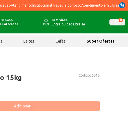
acadão
Atendimento
Institucional
Trabalhe Conosco
Atendimento em Libras
ixe o app
0
Bem-vindo
Entre ou cadastre-se
eu Atacadão
ês
Leites
Cafés
Super Ofertas
Código:
5919
o 15kg
Adicionar