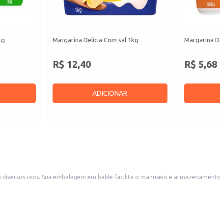
kg
Margarina Delícia Com sal 1kg
Margarina D
R$ 12,40
R$ 5,68
ADICIONAR
merciais como padarias, restaurantes
e lanchonetes que utilizam grandes quantidades de margarina em seus preparos. Também é uma opção eficiente para revenda em outros comércios vareji
ros produtos de panificação.
rituras e coberturas.
cimentos comerciais.