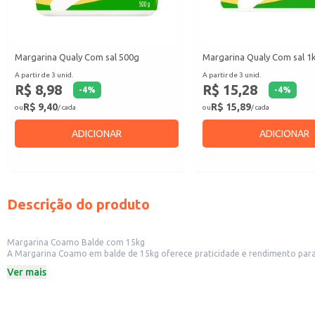
Margarina Qualy Com sal 500g
Margarina Qualy Com sal 1
A partir de 3 unid.
A partir de 3 unid.
R$ 8,98
R$ 15,28
-
4
%
-
4
%
R$ 9,40
R$ 15,89
ou
/ cada
ou
/ cada
ADICIONAR
ADICIONAR
Descrição do produto
Margarina Coamo Balde com 15kg
A Margarina Coamo em balde de 15kg oferece praticidade e rendimento para diversos usos. Sua embalagem em balde facilita o manuseio e armazenamento, sendo ideal para estabelecimentos co
Ver mais
Dicas de uso:
Ideal para uso em confeitarias e padarias na produção de massas, bolos e out
Adequada para o preparo de alimentos em restaurantes e lanchonetes, como f
Recomendada para revenda em supermercados, mercearias e outros estabele