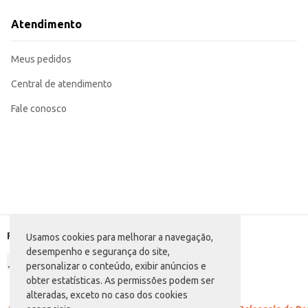
A Margarina Coamo em balde de 15kg proporciona economia e eficiência, atendendo
armazenamento e manuseio contribui para otimizar processos e reduzir cust
Atendimento
Marca: Coamo
Departamento: Frios e congelados
Categoria: Margarina com sal
Meus pedidos
Conteúdo: 15kg
EAN: 16959970
Central de atendimento
Fale conosco
Formas de pagamento
Usamos cookies para melhorar a navegação,
desempenho e segurança do site,
personalizar o conteúdo, exibir anúncios e
obter estatísticas. As permissões podem ser
alteradas, exceto no caso dos cookies