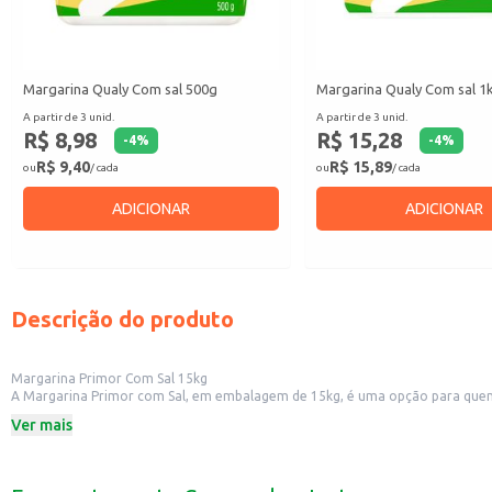
Margarina Qualy Com sal 500g
Margarina Qualy Com sal 1
A partir de 3 unid.
A partir de 3 unid.
R$ 8,98
R$ 15,28
-
4
%
-
4
%
R$ 9,40
R$ 15,89
ou
/ cada
ou
/ cada
ADICIONAR
ADICIONAR
Descrição do produto
Margarina Primor Com Sal 15kg
A Margarina Primor com Sal, em embalagem de 15kg, é uma opção para quem bu
confeitarias e outros estabelecimentos comerciais que necessitam de um ingre
Ver mais
Dicas de Uso:
Perfeita para o preparo de pães, bolos e biscoitos, proporcionando maciez e 
Pode ser utilizada no preparo de recheios e coberturas.
Ideal para o uso em cozinhas industriais e restaurantes, otimizando o tempo 