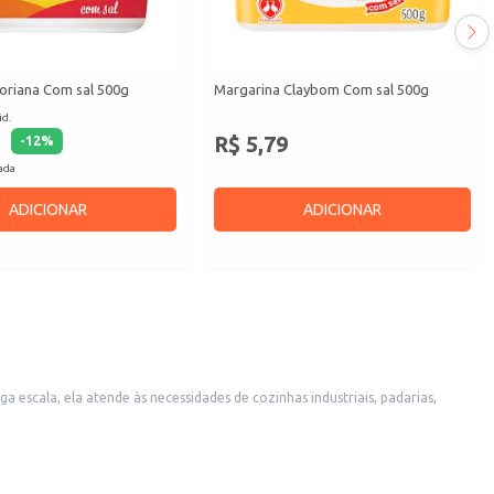
oriana Com sal 500g
Margarina Claybom Com sal 500g
id.
R$ 5,79
-
12
%
cada
ADICIONAR
ADICIONAR
scala, ela atende às necessidades de cozinhas industriais, padarias,