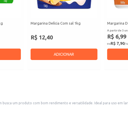
kg
Margarina Delícia Com sal 1kg
Margarina D
A partir de 3 un
R$ 6,99
R$ 12,40
R$ 7,90
ou
/ 
ADICIONAR
sca um produto com bom rendimento e versatilidade. Ideal para uso em larga e
diente confiável para o preparo de diversas receitas.
sabor.
e os custos.