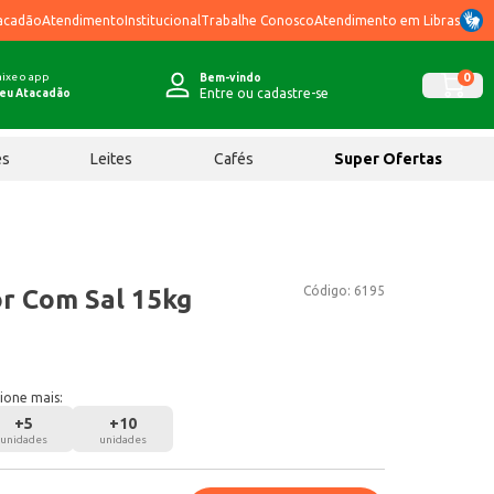
acadão
Atendimento
Institucional
Trabalhe Conosco
Atendimento em Libras
ixe o app
0
Bem-vindo
Entre ou cadastre-se
eu Atacadão
ês
Leites
Cafés
Super Ofertas
Código:
6195
r Com Sal 15kg
ione mais:
+
5
+
10
unidades
unidades