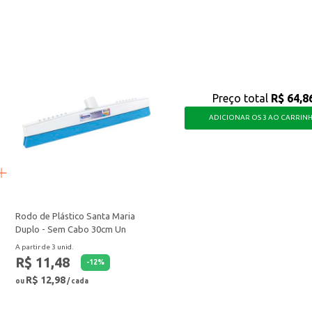
em busca um produto de qualidade para suas receitas, garantindo um resultad
Preço total
R$ 64,8
ADICIONAR OS 3 AO CARRIN
Rodo de Plástico Santa Maria
Duplo - Sem Cabo 30cm Un
A partir de 3 unid.
R$ 11,48
-
12
%
R$ 12,98
ou
/ cada