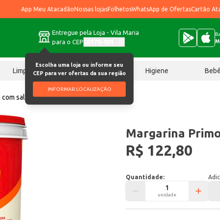
App Meu Atacadão
Nossas lojas
Folhetos
WhatsApp de Ofertas
Cartão At
Entregue pela Loja - Vila Maria
Ba
para o CEP
02170-901
M
Escolha uma loja ou informe seu
Limpeza
Chocolates
Higiene
Beb
CEP para ver ofertas da sua região
INFORMAR LOCALIZAÇÃO
 com sal
Margarina Primor Com Sal 15kg
Margarina Primo
R$ 122,80
Quantidade:
Adic
unidade