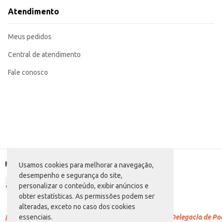
Atendimento
Meus pedidos
Central de atendimento
Fale conosco
Formas de pagamento
Usamos cookies para melhorar a navegação,
desempenho e segurança do site,
personalizar o conteúdo, exibir anúncios e
obter estatísticas. As permissões podem ser
alteradas, exceto no caso dos cookies
Racismo é crime.
Denuncie. Disque 100 ou procure a Delegacia de Polí
essenciais.