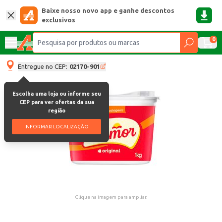
Baixe nosso novo app e ganhe descontos
exclusivos
0
Entregue no CEP:
02170-901
Escolha uma loja ou informe seu
CEP para ver ofertas da sua
região
INFORMAR LOCALIZAÇÃO
Clique na imagem para ampliar.