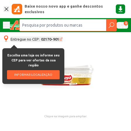
Baixe nosso novo app e ganhe descontos
exclusivos
0
Entregue no CEP:
02170-901
Escolha uma loja ou informe seu
CEP para ver ofertas da sua
região
INFORMAR LOCALIZAÇÃO
Clique na imagem para ampliar.