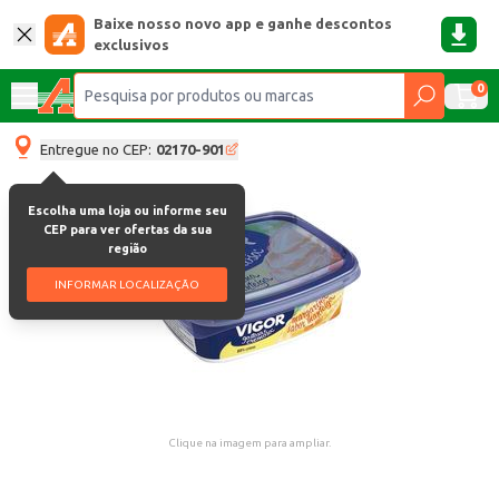
Baixe nosso novo app e ganhe descontos
exclusivos
0
Entregue no CEP:
02170-901
Escolha uma loja ou informe seu
CEP para ver ofertas da sua
região
INFORMAR LOCALIZAÇÃO
Clique na imagem para ampliar.