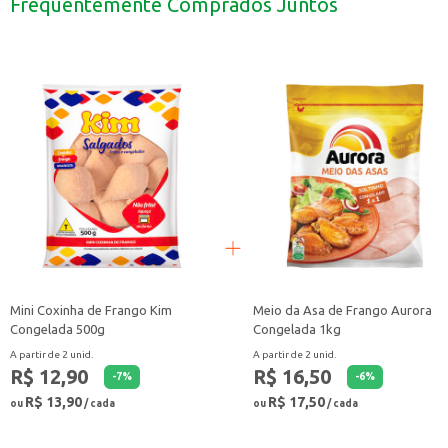
Frequentemente Comprados Juntos
Dicas de Uso:
Siga as instruções da embalagem para um preparo simples e rápido.
Experimente adicionar frutas frescas para um toque especial.
Sirva gelada para uma experiência ainda mais refrescante.
Com a Maria Mole Dr. Oetker, você tem a praticidade de uma sobremesa delic
Mini Coxinha de Frango Kim
Meio da Asa de Frango Aurora
Congelada 500g
Congelada 1kg
A partir de 2 unid.
A partir de 2 unid.
R$ 12,90
R$ 16,50
-
7
%
-
6
%
R$ 13,90
R$ 17,50
ou
/ cada
ou
/ cada