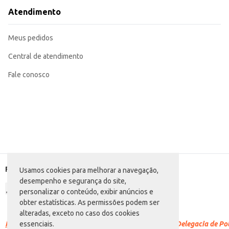
Atendimento
Meus pedidos
Central de atendimento
Fale conosco
Formas de pagamento
Usamos cookies para melhorar a navegação,
desempenho e segurança do site,
personalizar o conteúdo, exibir anúncios e
obter estatísticas. As permissões podem ser
alteradas, exceto no caso dos cookies
Racismo é crime.
Denuncie. Disque 100 ou procure a Delegacia de Polí
essenciais.