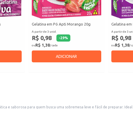
g
Gelatina em Pó Apti Morango 20g
Gelatina em
A partir de 3 unid.
A partir de 3 un
R$ 0,98
R$ 0,98
-
29
%
R$ 1,38
R$ 1,38
ou
/ cada
ou
/ 
ADICIONAR
ca e saborosa para quem busca uma sobremesa leve e fácil de preparar. Ideal p