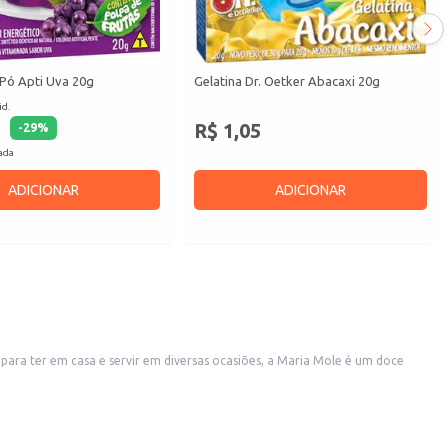
 Pó Apti Uva 20g
Gelatina Dr. Oetker Abacaxi 20g
id.
R$ 1,05
-
29
%
cada
ADICIONAR
ADICIONAR
ara ter em casa e servir em diversas ocasiões, a Maria Mole é um doce