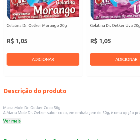
Gelatina Dr. Oetker Morango 20g
Gelatina Dr. Oetker Uva 20
R$ 1,05
R$ 1,05
ADICIONAR
ADICIONAR
Descrição do produto
Maria Mole Dr. Oetker Coco 50g
A Maria Mole Dr. Oetker sabor coco, em embalagem de 50g, é uma opção práti
tradicional que agrada a todos os paladares.
Ver mais
Perfeita para:
Preparar sobremesas rápidas em casa.
Oferecer em festas e eventos.
Revender em pequenos comércios, como mercados e lojas de conveniência.