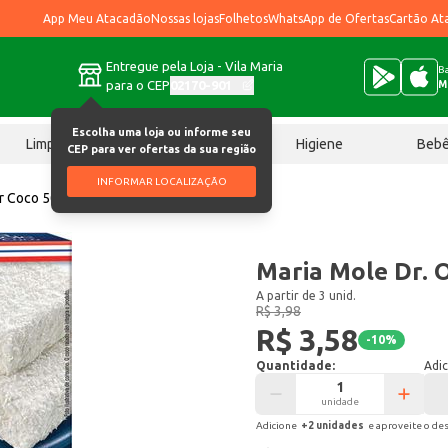
App Meu Atacadão
Nossas lojas
Folhetos
WhatsApp de Ofertas
Cartão At
Entregue pela Loja - Vila Maria
Ba
para o CEP
02170-901
M
Escolha uma loja ou informe seu
Limpeza
Chocolates
Higiene
Beb
CEP para ver ofertas da sua região
INFORMAR LOCALIZAÇÃO
er Coco 50g
Maria Mole Dr. 
A partir de 3 unid.
R$ 3,98
R$ 3,58
-
10
%
Quantidade:
Adic
unidade
Adicione
+
2
unidade
s
e aproveite o de