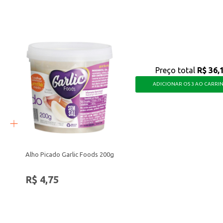
iosa e o sabor inconfundível do coco, ideal para quem busca uma opção saboros
Preço total
R$ 36,
ADICIONAR OS 3 AO CARRI
Alho Picado Garlic Foods 200g
R$ 4,75