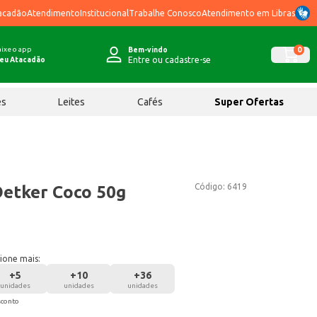
acadão
Atendimento
Institucional
Trabalhe Conosco
Atendimento em Libras
ixe o app
0
Bem-vindo
Entre ou cadastre-se
eu Atacadão
ês
Leites
Cafés
Super Ofertas
Código:
6419
Oetker Coco 50g
ione mais:
+
5
+
10
+
36
unidades
unidades
unidades
sconto