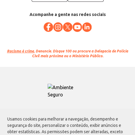
Acompanhe a gente nas redes sociais
Racismo é crime.
Denuncie. Disque 100 ou procure a Delegacia de Polícia
Civil mais próxima ou o Ministério Público.
Atacadão S.A.
Usamos cookies para melhorar a navegação, desempenho e
Avenida Morvan Dias de Figueiredo, 6169, Vila Maria, São Paulo - SP | CEP
segurança do site, personalizar o conteúdo, exibir anúncios e
02170-901 | CNPJ: 75.315.333/0001-09
obter estatísticas. As permissões podem ser alteradas, exceto