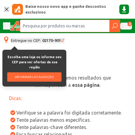
Baixe nosso novo app e ganhe descontos
exclusivos
0
Entregue no CEP:
02170-901
Escolha uma loja ou informe seu
CEP para ver ofertas da sua
região
oops, não encontramos resultados que
INFORMAR LOCALIZAÇÃO
correspondam a
essa página
.
Dicas:
Verifique se a palavra foi digitada corretamente.
Tente palavras menos específicas.
Tente palavras-chave diferentes.
Faça buscas relacionadas.