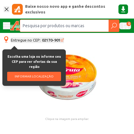
Baixe nosso novo app e ganhe descontos
exclusivos
0
Entregue no CEP:
02170-901
Escolha uma loja ou informe seu
CEP para ver ofertas da sua
região
INFORMAR LOCALIZAÇÃO
Clique na imagem para ampliar.