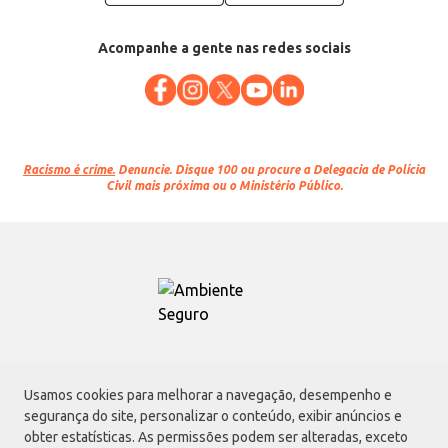
Acompanhe a gente nas redes sociais
Racismo é crime.
Denuncie. Disque 100 ou procure a Delegacia de Polícia
Civil mais próxima ou o Ministério Público.
Atacadão S.A.
Usamos cookies para melhorar a navegação, desempenho e
Avenida Morvan Dias de Figueiredo, 6169, Vila Maria, São Paulo - SP | CEP
segurança do site, personalizar o conteúdo, exibir anúncios e
02170-901 | CNPJ: 75.315.333/0001-09
obter estatísticas. As permissões podem ser alteradas, exceto