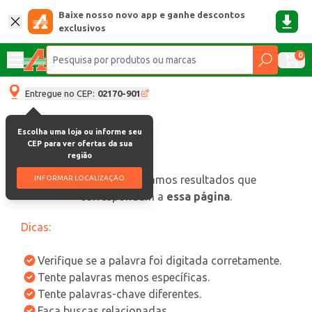
Baixe nosso novo app e ganhe descontos
exclusivos
0
Entregue no CEP:
02170-901
Escolha uma loja ou informe seu
CEP para ver ofertas da sua
região
oops, não encontramos resultados que
INFORMAR LOCALIZAÇÃO
correspondam a
essa página
.
Dicas:
Verifique se a palavra foi digitada corretamente.
Tente palavras menos específicas.
Tente palavras-chave diferentes.
Faça buscas relacionadas.