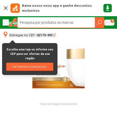
Baixe nosso novo app e ganhe descontos
exclusivos
0
Entregue no CEP:
02170-901
Escolha uma loja ou informe seu
CEP para ver ofertas da sua
região
INFORMAR LOCALIZAÇÃO
Clique na imagem para ampliar.