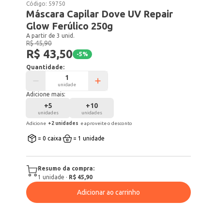
Código:
59750
Máscara Capilar Dove UV Repair
Glow Ferúlico 250g
A partir de 3 unid.
R$ 45,90
R$ 43,50
-
5
%
Quantidade:
unidade
Adicione mais:
+
5
+
10
unidades
unidades
Adicione
+
2
unidade
s
e aproveite o desconto
= 0 caixa
= 1 unidade
Resumo da compra:
1
unidade
·
R$ 45,90
Adicionar ao carrinho