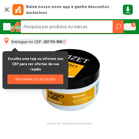
Baixe nosso novo app e ganhe descontos
exclusivos
0
Entregue no CEP:
02170-901
Escolha uma loja ou informe seu
CEP para ver ofertas da sua
região
INFORMAR LOCALIZAÇÃO
Clique na imagem para ampliar.