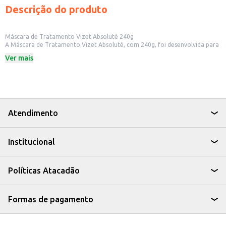
Descrição do produto
Máscara de Tratamento Vizet Absoluté 240g
A Máscara de Tratamento Vizet Absoluté, com 240g, foi desenvolvida para
oferecer cuidado capilar. Ideal para quem busca um tratamento intensivo, a
Ver mais
máscara ajuda a revitalizar os cabelos, proporcionando uma aparência
mais saudável e com brilho.
Dicas de Uso:
Aplique a máscara nos cabelos limpos e úmidos, do comprimento às pontas.
Massageie suavemente e deixe agir pelo tempo indicado na embalagem.
Enxágue abundantemente.
A Máscara de Tratamento Vizet Absoluté é uma opção para quem busca
Atendimento
um produto de cuidado capilar que auxilie na manutenção da saúde e
beleza dos cabelos.
Institucional
Políticas Atacadão
Formas de pagamento