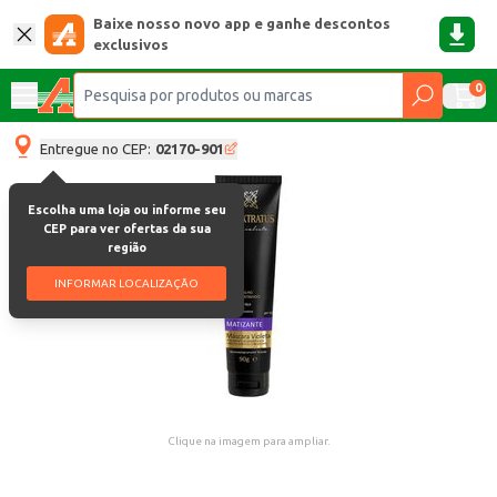
Baixe nosso novo app e ganhe descontos
exclusivos
0
Entregue no CEP:
02170-901
Escolha uma loja ou informe seu
CEP para ver ofertas da sua
região
INFORMAR LOCALIZAÇÃO
Clique na imagem para ampliar.