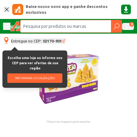
Baixe nosso novo app e ganhe descontos
exclusivos
0
Entregue no CEP:
02170-901
Escolha uma loja ou informe seu
CEP para ver ofertas da sua
região
INFORMAR LOCALIZAÇÃO
Clique na imagem para ampliar.