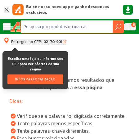
Baixe nosso novo app e ganhe descontos
exclusivos
0
Entregue no CEP:
02170-901
Escolha uma loja ou informe seu
CEP para ver ofertas da sua
região
oops, não encontramos resultados que
INFORMAR LOCALIZAÇÃO
correspondam a
essa página
.
Dicas:
Verifique se a palavra foi digitada corretamente.
Tente palavras menos específicas.
Tente palavras-chave diferentes.
Faça buscas relacionadas.