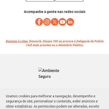
Acompanhe a gente nas redes sociais
Racismo é crime.
Denuncie. Disque 100 ou procure a Delegacia de Polícia
Civil mais próxima ou o Ministério Público.
Atacadão S.A.
Usamos cookies para melhorar a navegação, desempenho e
Avenida Morvan Dias de Figueiredo, 6169, Vila Maria, São Paulo - SP | CEP
segurança do site, personalizar o conteúdo, exibir anúncios e
02170-901 | CNPJ: 75.315.333/0001-09
obter estatísticas. As permissões podem ser alteradas, exceto