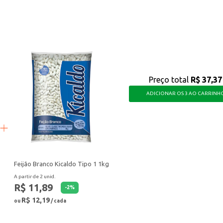
ffets.
 produto de qualidade para preparar pratos deliciosos e versáteis, economiz
Preço total
R$ 37,37
ADICIONAR OS 3 AO CARRINH
Feijão Branco Kicaldo Tipo 1 1kg
A partir de 2 unid.
R$ 11,89
-
2
%
R$ 12,19
ou
/ cada