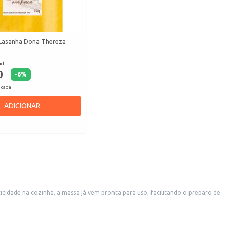
Lasanha Dona Thereza
id.
0
-
6
%
 cada
ADICIONAR
cidade na cozinha, a massa já vem pronta para uso, facilitando o preparo de