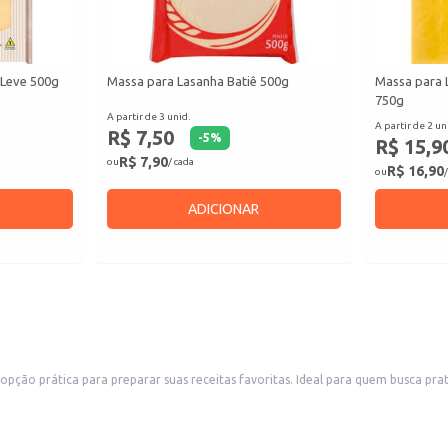
 Leve 500g
Massa para Lasanha Batiê 500g
Massa para 
750g
A partir de 3 unid.
A partir de 2 un
R$ 7,50
-
5
%
R$ 15,9
R$ 7,90
ou
/ cada
R$ 16,90
ou
/
ADICIONAR
o prática para preparar suas receitas favoritas. Ideal para quem busca prati
ango, legumes ou queijos.