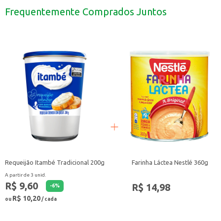
Pode ser utilizada em receitas para uso doméstico, em restaurantes ou em bu
Frequentemente Comprados Juntos
Com a Massa para Lasanha e Canelone Germana, você tem a praticidade de um
Requeijão Itambé Tradicional 200g
Farinha Láctea Nestlé 360g
A partir de 3 unid.
R$ 9,60
R$ 14,98
-
6
%
R$ 10,20
ou
/ cada