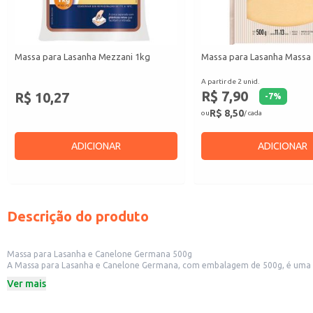
Massa para Lasanha Mezzani 1kg
Massa para Lasanha Massa
A partir de 2 unid.
R$ 7,90
R$ 10,27
-
7
%
R$ 8,50
ou
/ cada
ADICIONAR
ADICIONAR
Descrição do produto
Massa para Lasanha e Canelone Germana 500g
A Massa para Lasanha e Canelone Germana, com embalagem de 500g, é uma opçã
lasanhas e canelones.
Ver mais
Dicas de Uso:
Perfeita para preparar lasanhas com diversos recheios, como carne moída, fr
Ideal para canelones, permitindo a criação de pratos saborosos e criativos.