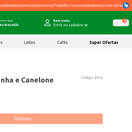
acadão
Atendimento
Institucional
Trabalhe Conosco
Atendimento em Libras
ixe o app
0
Bem-vindo
Entre ou cadastre-se
eu Atacadão
ês
Leites
Cafés
Super Ofertas
Código:
6970
anha e Canelone
Adicionar