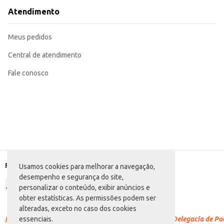
Atendimento
Meus pedidos
Central de atendimento
Fale conosco
Formas de pagamento
Usamos cookies para melhorar a navegação,
desempenho e segurança do site,
personalizar o conteúdo, exibir anúncios e
obter estatísticas. As permissões podem ser
alteradas, exceto no caso dos cookies
Racismo é crime.
Denuncie. Disque 100 ou procure a Delegacia de Polí
essenciais.