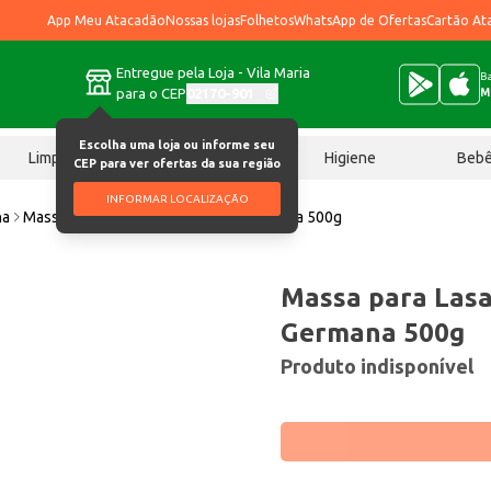
App Meu Atacadão
Nossas lojas
Folhetos
WhatsApp de Ofertas
Cartão At
Entregue pela Loja - Vila Maria
Ba
para o CEP
02170-901
M
Escolha uma loja ou informe seu
Limpeza
Chocolates
Higiene
Beb
CEP para ver ofertas da sua região
INFORMAR LOCALIZAÇÃO
ha
Massa para Lasanha e Canelone Germana 500g
Massa para Las
Germana 500g
Produto indisponível