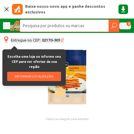
Baixe nosso novo app e ganhe descontos
exclusivos
0
Entregue no CEP:
02170-901
Escolha uma loja ou informe seu
CEP para ver ofertas da sua
região
INFORMAR LOCALIZAÇÃO
Clique na imagem para ampliar.