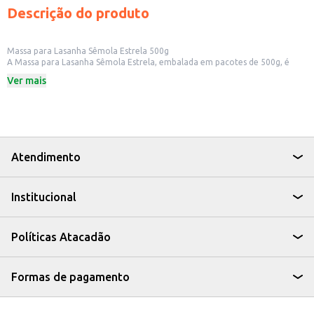
Descrição do produto
Massa para Lasanha Sêmola Estrela 500g
A Massa para Lasanha Sêmola Estrela, embalada em pacotes de 500g, é
uma opção prática e versátil para quem busca preparar lasanhas saborosas
Ver mais
em casa ou em estabelecimentos comerciais. Ideal para restaurantes,
cantinas e lanchonetes, a massa oferece um preparo rápido e fácil,
otimizando o tempo na cozinha.
Dicas de Uso:
Perfeita para lasanhas com diversos recheios, como carne, frango, legumes
ou queijo.
Ideal para preparar pratos para refeições em família ou para venda em
Atendimento
porções individuais.
Pode ser utilizada em receitas tradicionais e também em criações culinárias
inovadoras.
Institucional
A Massa para Lasanha Sêmola Estrela é uma escolha que combina
praticidade e sabor, tornando suas receitas ainda mais especiais.
Políticas Atacadão
Formas de pagamento