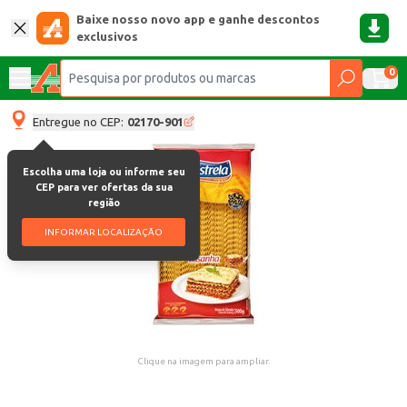
Baixe nosso novo app e ganhe descontos
exclusivos
0
Entregue no CEP:
02170-901
Escolha uma loja ou informe seu
CEP para ver ofertas da sua
região
INFORMAR LOCALIZAÇÃO
Clique na imagem para ampliar.