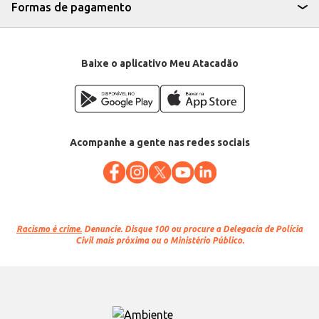
recursos na produção de pastéis.
Formas de pagamento
Marca: Batiê
Departamento: Frios e congelados
Categoria: Massa para pastel
Conteúdo: 2kg
EAN: 7896364400463
Baixe o aplicativo Meu Atacadão
Acompanhe a gente nas redes sociais
Racismo é crime.
Denuncie. Disque 100 ou procure a Delegacia de Polícia
Civil mais próxima ou o Ministério Público.