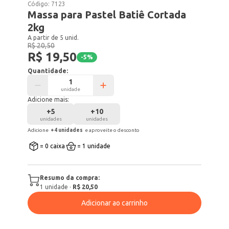
Código:
7123
Massa para Pastel Batiê Cortada
2kg
A partir de 5 unid.
R$ 20,50
R$ 19,50
-
5
%
Quantidade:
unidade
Adicione mais:
+
5
+
10
unidades
unidades
Adicione
+
4
unidade
s
e aproveite o desconto
= 0 caixa
= 1 unidade
Resumo da compra:
1
unidade
·
R$ 20,50
Adicionar ao carrinho