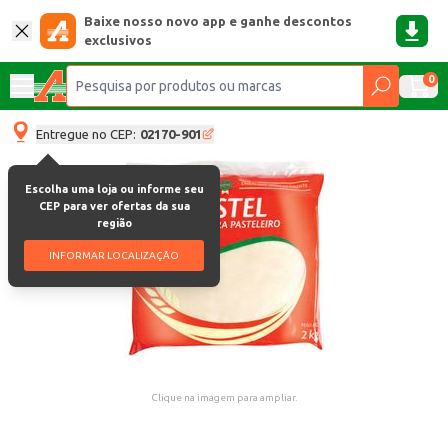
Baixe nosso novo app e ganhe descontos
exclusivos
0
Entregue no CEP:
02170-901
Escolha uma loja ou informe seu
CEP para ver ofertas da sua
região
INFORMAR LOCALIZAÇÃO
Clique na imagem para ampliar.