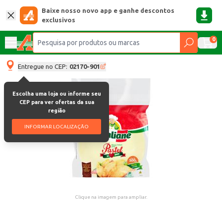
Baixe nosso novo app e ganhe descontos
exclusivos
0
Entregue no CEP:
02170-901
Escolha uma loja ou informe seu
CEP para ver ofertas da sua
região
INFORMAR LOCALIZAÇÃO
Clique na imagem para ampliar.