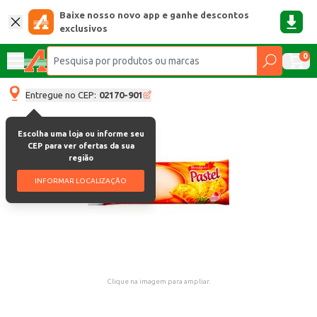
Baixe nosso novo app e ganhe descontos
exclusivos
0
Entregue no CEP:
02170-901
Escolha uma loja ou informe seu
CEP para ver ofertas da sua
região
INFORMAR LOCALIZAÇÃO
Clique na imagem para ampliar.