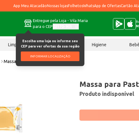
App Meu Atacadão
Nossas lojas
Folhetos
WhatsApp de Ofertas
Cartão At
Entregue pela Loja - Vila Maria
Ba
para o CEP
02170-901
M
Escolha uma loja ou informe seu
Limpeza
Chocolates
Higiene
Beb
CEP para ver ofertas da sua região
INFORMAR LOCALIZAÇÃO
l
Massa para Pastel Lelê 1kg
Massa para Past
Produto indisponível