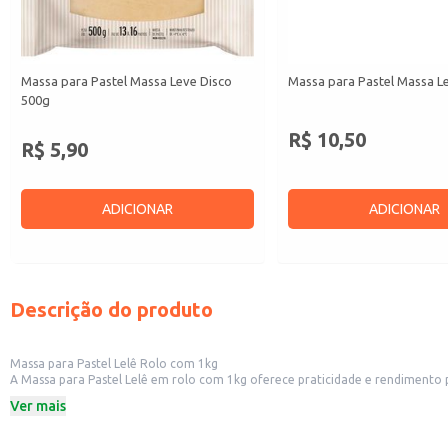
Massa para Pastel Massa Leve Disco
Massa para Pastel Massa L
500g
R$ 10,50
R$ 5,90
ADICIONAR
ADICIONAR
Descrição do produto
Massa para Pastel Lelê Rolo com 1kg
A Massa para Pastel Lelê em rolo com 1kg oferece praticidade e rendimento para diversos usos. Ideal para estabelecimentos comerciais como lanchonetes, restaurantes e padarias qu
Ver mais
Dicas de uso:
Descongele completamente antes do uso.
Corte em quadrados ou círculos para facilitar o recheio.