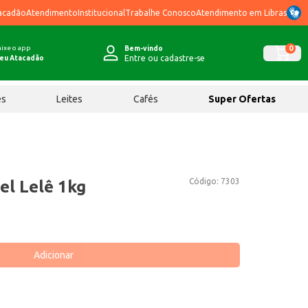
acadão
Atendimento
Institucional
Trabalhe Conosco
Atendimento em Libras
ixe o app
0
Bem-vindo
Entre ou cadastre-se
eu Atacadão
ês
Leites
Cafés
Super Ofertas
Código:
7303
el Lelê 1kg
Adicionar