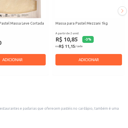
Pastel Massa Leve Cortada
Massa para Pastel Mezzani 1kg
A partir de 2 unid.
R$ 10,85
-
3
%
0
R$ 11,15
ou
/ cada
ADICIONAR
ADICIONAR
 de preparo.