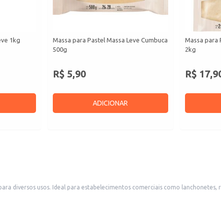
eve 1kg
Massa para Pastel Massa Leve Cumbuca
Massa para 
500g
2kg
R$ 5,90
R$ 17,9
ADICIONAR
e oferecem pastéis no cardápio, também é uma
excelente opção para quem busca praticidade no preparo de pastéis em casa. Seu formato em rolo facilita o manuseio e o corte, otimizando o tempo