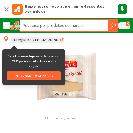
Baixe nosso novo app e ganhe descontos
exclusivos
0
Entregue no CEP:
02170-901
Escolha uma loja ou informe seu
CEP para ver ofertas da sua
região
INFORMAR LOCALIZAÇÃO
Clique na imagem para ampliar.