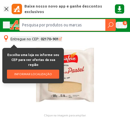
Baixe nosso novo app e ganhe descontos
exclusivos
0
Entregue no CEP:
02170-901
Escolha uma loja ou informe seu
CEP para ver ofertas da sua
região
INFORMAR LOCALIZAÇÃO
Clique na imagem para ampliar.