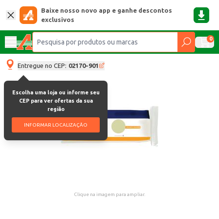
Baixe nosso novo app e ganhe descontos
exclusivos
0
Entregue no CEP:
02170-901
Escolha uma loja ou informe seu
CEP para ver ofertas da sua
região
INFORMAR LOCALIZAÇÃO
Clique na imagem para ampliar.