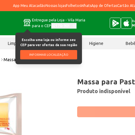
App Meu Atacadão
Nossas lojas
Folhetos
WhatsApp de Ofertas
Cartão At
Entregue pela Loja - Vila Maria
Ba
para o CEP
02170-901
M
Escolha uma loja ou informe seu
Limpeza
Chocolates
Higiene
Beb
CEP para ver ofertas da sua região
INFORMAR LOCALIZAÇÃO
l
Massa para Pastel Q'massa Rolo 1kg
Massa para Past
Produto indisponível