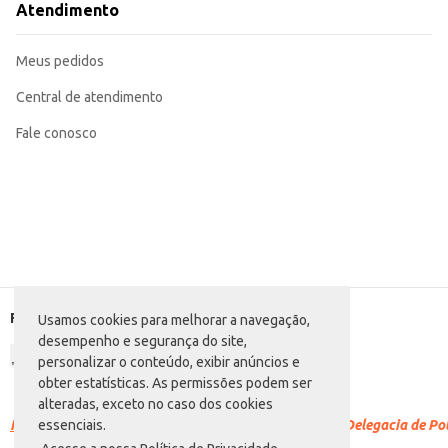
Atendimento
Meus pedidos
Central de atendimento
Fale conosco
Formas de pagamento
Usamos cookies para melhorar a navegação,
desempenho e segurança do site,
personalizar o conteúdo, exibir anúncios e
obter estatísticas. As permissões podem ser
alteradas, exceto no caso dos cookies
Racismo é crime.
Denuncie. Disque 100 ou procure a Delegacia de Polí
essenciais.