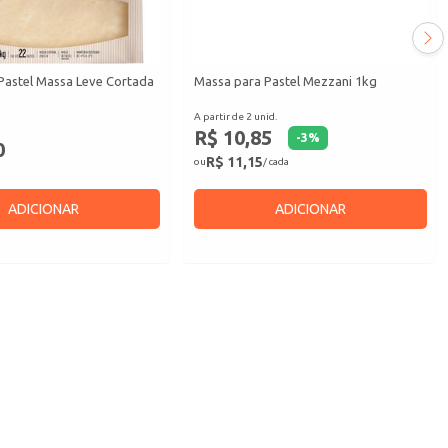
Pastel Massa Leve Cortada
Massa para Pastel Mezzani 1kg
A partir de 2 unid.
R$ 10,85
-
3
%
0
R$ 11,15
ou
/ cada
ADICIONAR
ADICIONAR