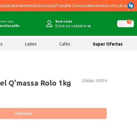
acadão
Atendimento
Institucional
Trabalhe Conosco
Atendimento em Libras
ixe o app
0
Bem-vindo
Entre ou cadastre-se
eu Atacadão
ês
Leites
Cafés
Super Ofertas
Código:
63034
el Q'massa Rolo 1kg
Adicionar