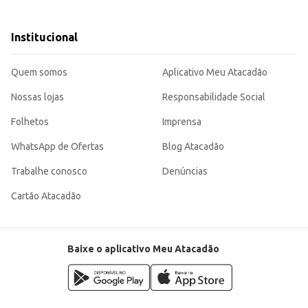
co e seco.
Institucional
ualidade necessária para o preparo de pastéis saborosos e de sucesso. Sua p
Quem somos
Aplicativo Meu Atacadão
Nossas lojas
Responsabilidade Social
Folhetos
Imprensa
WhatsApp de Ofertas
Blog Atacadão
Trabalhe conosco
Denúncias
Cartão Atacadão
Baixe o aplicativo Meu Atacadão