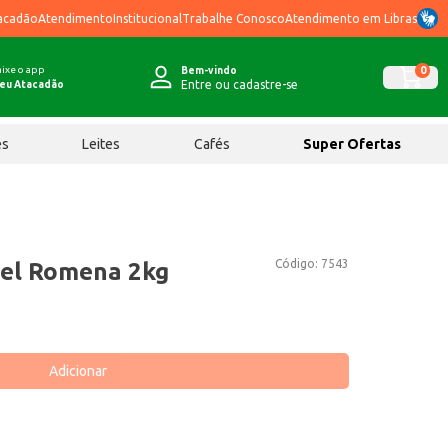
acadão
Atendimento
Institucional
Trabalhe Conosco
Atendimento em Libras
ixe o app
0
Bem-vindo
Entre ou cadastre-se
eu Atacadão
ês
Leites
Cafés
Super Ofertas
Código:
7543
tel Romena 2kg
Adicionar