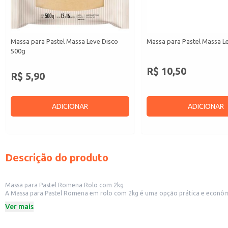
Massa para Pastel Massa Leve Disco
Massa para Pastel Massa L
500g
R$ 10,50
R$ 5,90
ADICIONAR
ADICIONAR
Descrição do produto
Massa para Pastel Romena Rolo com 2kg
A Massa para Pastel Romena em rolo com 2kg é uma opção prática e econômi
uma excelente escolha para quem produz pastéis para venda em eventos ou
Ver mais
Formato em rolo para facilitar o manuseio e o corte.
Embalagem de 2kg para maior rendimento.
Marca Romena, reconhecida pela qualidade de seus produtos.