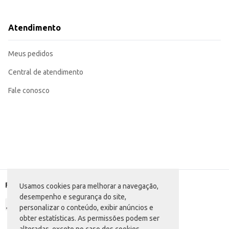
Dicas de Uso:
Após abrir o rolo, utilize a massa imediatamente ou conserve-a em local fres
Para facilitar o corte, utilize uma faca afiada ou cortador de massa.
Atendimento
Após o preparo, frite os pastéis em óleo quente até dourar.
Experimente diferentes recheios para variar o cardápio.
Com a Massa para Pastel Romena, você garante praticidade, rendimento e a q
Meus pedidos
eficiente e econômico.
Central de atendimento
Fale conosco
Formas de pagamento
Usamos cookies para melhorar a navegação,
desempenho e segurança do site,
personalizar o conteúdo, exibir anúncios e
obter estatísticas. As permissões podem ser