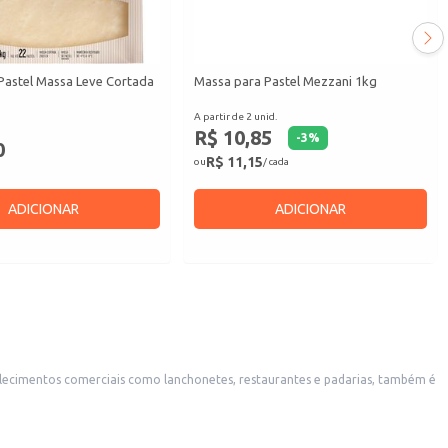
Pastel Massa Leve Cortada
Massa para Pastel Mezzani 1kg
A partir de 2 unid.
R$ 10,85
-
3
%
0
R$ 11,15
ou
/ cada
ADICIONAR
ADICIONAR
lecimentos comerciais como lanchonetes, restaurantes e padarias, também é