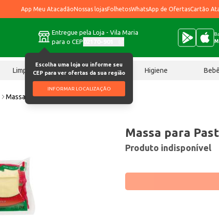
App Meu Atacadão
Nossas lojas
Folhetos
WhatsApp de Ofertas
Cartão At
Entregue pela Loja - Vila Maria
Ba
para o CEP
02170-901
M
Escolha uma loja ou informe seu
Limpeza
Chocolates
Higiene
Beb
CEP para ver ofertas da sua região
INFORMAR LOCALIZAÇÃO
l
Massa para Pastel Romena 2kg
Massa para Pas
Produto indisponível