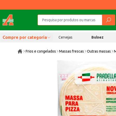
Compre por categoria
Cervejas
Bulnez
Frios e congelados
Massas frescas
Outras massas
M