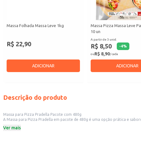
Massa Folhada Massa Leve 1kg
Massa Pizza Massa Leve Par
10 un
A partir de 3 unid.
R$ 22,90
R$ 8,50
-
4
%
R$ 8,90
ou
/ cada
ADICIONAR
ADICIONAR
Descrição do produto
Massa para Pizza Pradella Pacote com 480g
A Massa para Pizza Pradella em pacote de 480g é uma opção prática e saboro
praticidade permite um preparo rápido e eficiente, otimizando o tempo na c
Ver mais
Pacote com 480g
Marca: Pradella
Dicas de Uso: