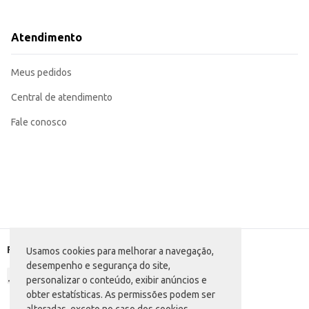
Para uso doméstico: Ideal para o preparo de pizzas caseiras, permitindo a pe
Para estabelecimentos comerciais: A praticidade da massa facilita o prepar
A Massa para Pizza Pradella oferece praticidade e sabor, contribuindo para o
Atendimento
qualidade.
Meus pedidos
Central de atendimento
Fale conosco
Formas de pagamento
Usamos cookies para melhorar a navegação,
desempenho e segurança do site,
personalizar o conteúdo, exibir anúncios e
obter estatísticas. As permissões podem ser