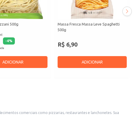
zzani 500g
Massa Fresca Massa Leve Spaghetti
500g
id.
-
4
%
R$ 6,90
cada
ADICIONAR
ADICIONAR
lecimentos comerciais como pizzarias, restaurantes e lanchonetes. Sua