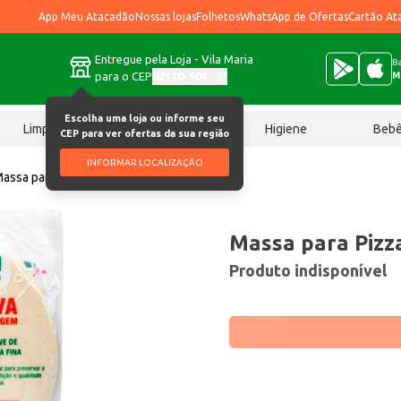
App Meu Atacadão
Nossas lojas
Folhetos
WhatsApp de Ofertas
Cartão At
Entregue pela Loja - Vila Maria
Ba
para o CEP
02170-901
M
Escolha uma loja ou informe seu
Limpeza
Chocolates
Higiene
Beb
CEP para ver ofertas da sua região
INFORMAR LOCALIZAÇÃO
assa para Pizza Pradella 480g
Massa para Pizz
Produto indisponível