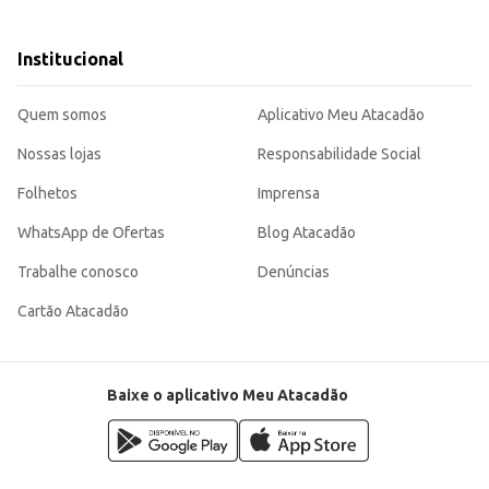
rsonalização de sabores e ingredientes.
o de pizzas em grande quantidade, otimizando o tempo de produção e atendimen
 sucesso de suas pizzas, seja em casa ou no seu negócio. Seu rendimento e faci
Institucional
Quem somos
Aplicativo Meu Atacadão
Nossas lojas
Responsabilidade Social
Folhetos
Imprensa
WhatsApp de Ofertas
Blog Atacadão
Trabalhe conosco
Denúncias
Cartão Atacadão
Baixe o aplicativo Meu Atacadão