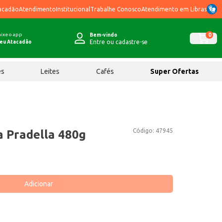
acadão
Atendimento
Institucional
Trabalhe Conosco
Atendimento em Libras
ixe o app
0
Bem-vindo
Entre ou cadastre-se
eu Atacadão
ês
Leites
Cafés
Super Ofertas
Código:
47945
a Pradella 480g
Adicionar