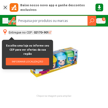
Baixe nosso novo app e ganhe descontos
exclusivos
0
Entregue no CEP:
02170-901
Escolha uma loja ou informe seu
CEP para ver ofertas da sua
região
INFORMAR LOCALIZAÇÃO
Clique na imagem para ampliar.