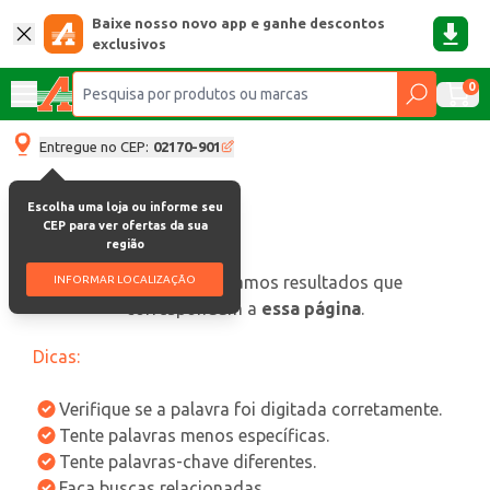
Baixe nosso novo app e ganhe descontos
exclusivos
0
Entregue no CEP:
02170-901
Escolha uma loja ou informe seu
CEP para ver ofertas da sua
região
oops, não encontramos resultados que
INFORMAR LOCALIZAÇÃO
correspondam a
essa página
.
Dicas:
Verifique se a palavra foi digitada corretamente.
Tente palavras menos específicas.
Tente palavras-chave diferentes.
Faça buscas relacionadas.