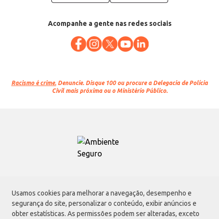
Acompanhe a gente nas redes sociais
Racismo é crime.
Denuncie. Disque 100 ou procure a Delegacia de Polícia
Civil mais próxima ou o Ministério Público.
Atacadão S.A.
Usamos cookies para melhorar a navegação, desempenho e
Avenida Morvan Dias de Figueiredo, 6169, Vila Maria, São Paulo - SP | CEP
segurança do site, personalizar o conteúdo, exibir anúncios e
02170-901 | CNPJ: 75.315.333/0001-09
obter estatísticas. As permissões podem ser alteradas, exceto