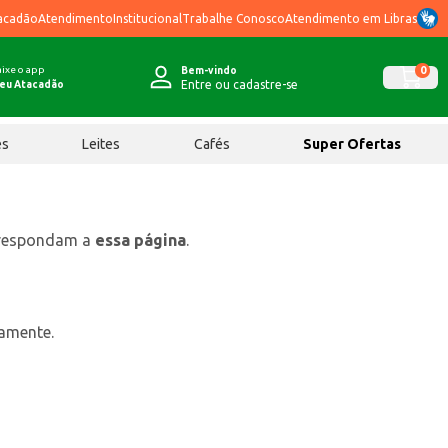
acadão
Atendimento
Institucional
Trabalhe Conosco
Atendimento em Libras
ixe o app
0
Bem-vindo
Entre ou cadastre-se
eu Atacadão
ês
Leites
Cafés
Super Ofertas
rrespondam a
essa página
.
tamente.