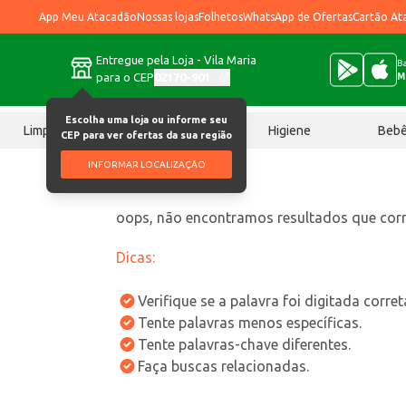
App Meu Atacadão
Nossas lojas
Folhetos
WhatsApp de Ofertas
Cartão At
Entregue pela Loja - Vila Maria
Ba
para o CEP
02170-901
M
Escolha uma loja ou informe seu
Limpeza
Chocolates
Higiene
Beb
CEP para ver ofertas da sua região
INFORMAR LOCALIZAÇÃO
oops, não encontramos resultados que co
Dicas:
Verifique se a palavra foi digitada corre
Tente palavras menos específicas.
Tente palavras-chave diferentes.
Faça buscas relacionadas.