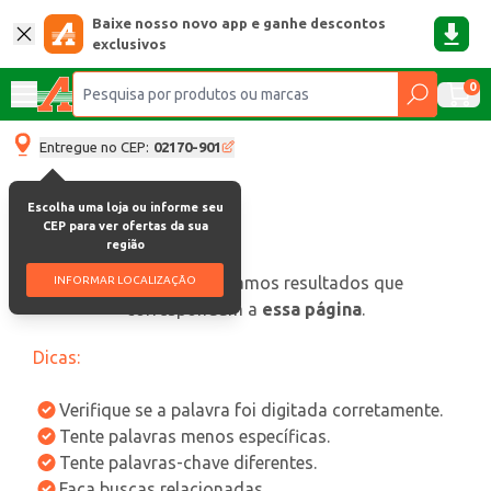
Baixe nosso novo app e ganhe descontos
exclusivos
0
Entregue no CEP:
02170-901
Escolha uma loja ou informe seu
CEP para ver ofertas da sua
região
oops, não encontramos resultados que
INFORMAR LOCALIZAÇÃO
correspondam a
essa página
.
Dicas:
Verifique se a palavra foi digitada corretamente.
Tente palavras menos específicas.
Tente palavras-chave diferentes.
Faça buscas relacionadas.