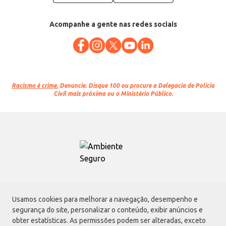
Acompanhe a gente nas redes sociais
Racismo é crime.
Denuncie. Disque 100 ou procure a Delegacia de Polícia
Civil mais próxima ou o Ministério Público.
Atacadão S.A.
Usamos cookies para melhorar a navegação, desempenho e
Avenida Morvan Dias de Figueiredo, 6169, Vila Maria, São Paulo - SP | CEP
segurança do site, personalizar o conteúdo, exibir anúncios e
02170-901 | CNPJ: 75.315.333/0001-09
obter estatísticas. As permissões podem ser alteradas, exceto