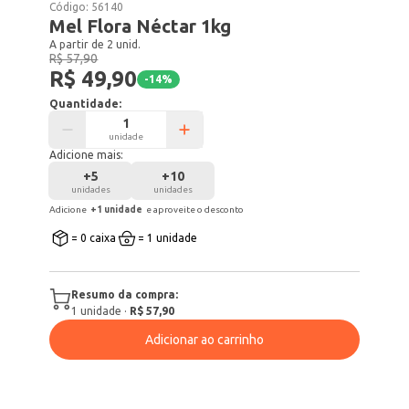
Código:
56140
Mel Flora Néctar 1kg
A partir de 2 unid.
R$ 57,90
R$ 49,90
-
14
%
Quantidade:
unidade
Adicione mais:
+
5
+
10
unidades
unidades
Adicione
+
1
unidade
e aproveite o desconto
= 0 caixa
= 1 unidade
Resumo da compra:
1
unidade
·
R$ 57,90
Adicionar ao carrinho