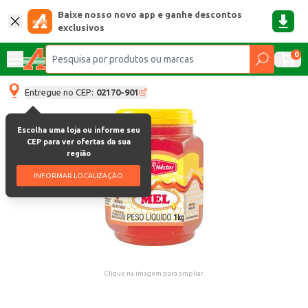
Baixe nosso novo app e ganhe descontos
exclusivos
0
Entregue no CEP:
02170-901
Escolha uma loja ou informe seu
CEP para ver ofertas da sua
região
INFORMAR LOCALIZAÇÃO
Clique na imagem para ampliar.