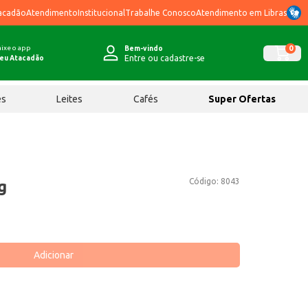
acadão
Atendimento
Institucional
Trabalhe Conosco
Atendimento em Libras
ixe o app
0
Bem-vindo
Entre ou cadastre-se
eu Atacadão
ês
Leites
Cafés
Super Ofertas
Código:
8043
g
Adicionar