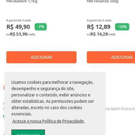
Mel Baldoni 1,1kg
Mel Holanda 200g
A partir de 3 unid.
A partir de 3 unid.
R$ 49,90
R$ 12,89
-
7
%
-
10
%
R$ 53,90
R$ 14,29
ou
/ cada
ou
/ cada
ADICIONAR
ADICIONAR
Usamos cookies para melhorar a navegação,
Descrição do produto
desempenho e segurança do site,
personalizar o conteúdo, exibir anúncios e
obter estatísticas. As permissões podem ser
Mel Pinduca 280g
alteradas, exceto no caso dos cookies
O Mel Pinduca, em sua embalagem de 280g, é uma opção para quem busca um pr
prática para o dia a dia.
essenciais.
Ver mais
Dicas de Uso:
Acesse a nossa Política de Privacidade.
Adicione ao iogurte, frutas ou granola no café da manhã.
Utilize como acompanhamento para torradas e pães.
Incorpore em receitas de bolos, tortas e outras sobremesas.
Aceitar todos