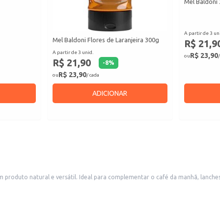
Mel Baldoni
A partir de 3 un
Mel Baldoni Flores de Laranjeira 300g
R$ 21,9
A partir de 3 unid.
R$ 23,90
ou
/
R$ 21,90
-
8
%
R$ 23,90
ou
/ cada
ADICIONAR
oduto natural e versátil. Ideal para complementar o café da manhã, lanches ou