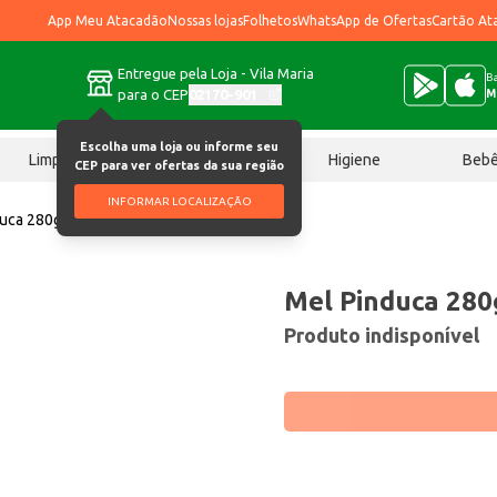
App Meu Atacadão
Nossas lojas
Folhetos
WhatsApp de Ofertas
Cartão At
Entregue pela Loja - Vila Maria
Ba
para o CEP
02170-901
M
Escolha uma loja ou informe seu
Limpeza
Chocolates
Higiene
Beb
CEP para ver ofertas da sua região
INFORMAR LOCALIZAÇÃO
duca 280g
Mel Pinduca 280
Produto indisponível