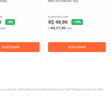
 300g
Mel Flora Néctar 1kg
id.
A partir de 2 unid.
0
R$ 49,90
-
8
%
-
14
%
R$ 57,90
 cada
ou
/ cada
ADICIONAR
ADICIONAR
 para ser utilizado em receitas culinárias, o mel Pinduca é uma escolha